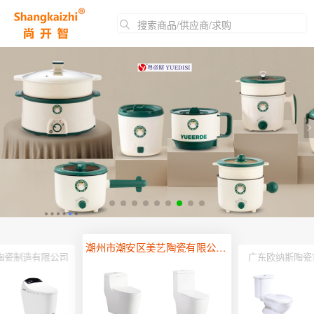
搜索商品/供应商/求购
潮州市潮安区美艺陶瓷有限公司（恒箭卫浴）
陶瓷制造有限公司
广东欧纳斯陶瓷