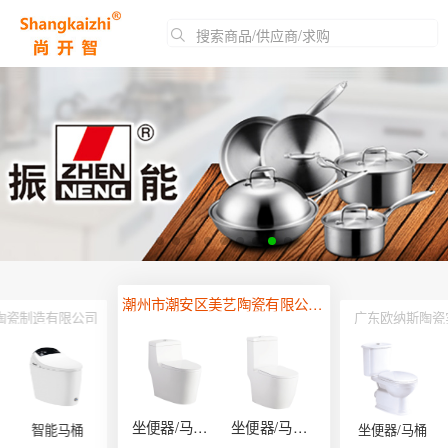
搜索商品/供应商/求购
潮州市潮安区美艺陶瓷有限公司（恒箭卫浴）
陶瓷制造有限公司
广东欧纳斯陶瓷
坐便器/马桶系列
坐便器/马桶系列
智能马桶
坐便器/马桶