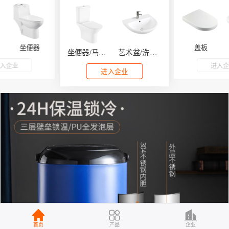
坐便器
盖板
坐便器/马桶系列
艺术盆/洗手盆
入企业
进入
进入企业
首页
产品
企业