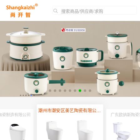
搜索商品/供应商/求购
潮州市潮安区美艺陶瓷有限公司（恒箭卫浴）
陶瓷制造有限公司
广东欧纳斯陶瓷