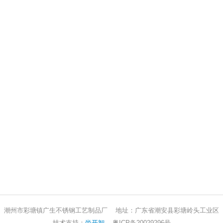
潮州市彩塘镇广生不锈钢工艺制品厂 地址：广东省潮安县彩塘岭头工业区
技术支持：
尚开智
粤ICP备20029296号