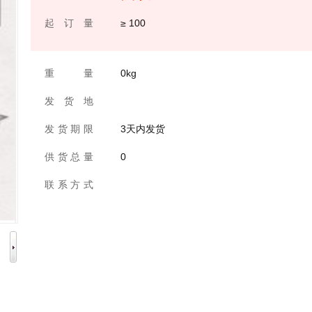
起 订 量
≥ 100
重 量
0kg
发 货 地
发 货 期 限
3天内发货
供 货 总 量
0
联 系 方 式